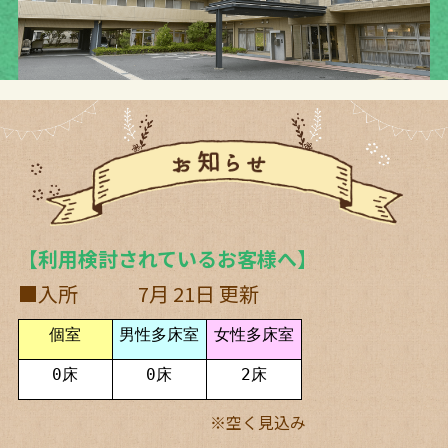
【利用検討されているお客様へ】
■入所 7月 21日 更新
個室
男性多床室
女性多床室
0床
0床
2床
※空く見込み