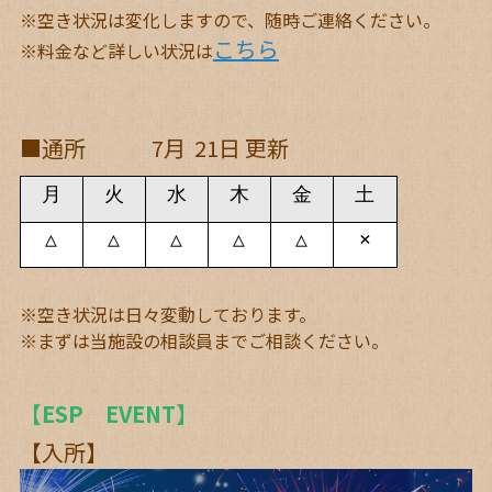
※
空き状況は変化しますので、随時ご連絡ください。
こちら
※料金など詳しい状況は
■通所
7月 21日 更新
月
火
水
木
金
土
△
△
△
△
△
×
※空き状況は日々変動しております。
※まずは当施設の相談員までご相談ください。
【ESP EVENT】
【入所】